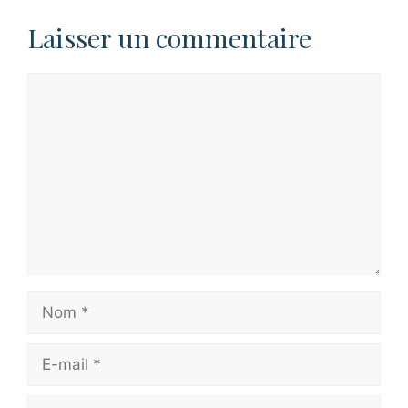
Laisser un commentaire
Commentaire
Nom
E-
mail
Site