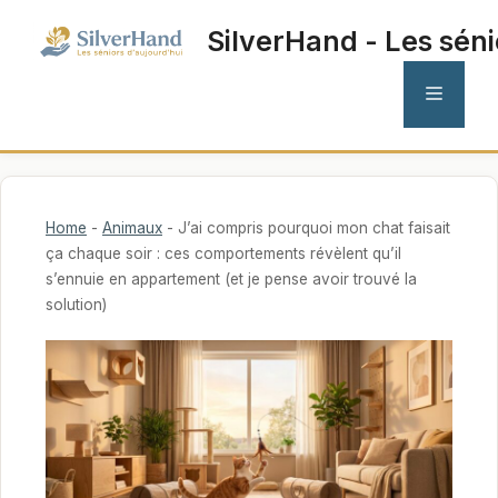
Aller
SilverHand - Les séni
au
contenu
MENU
Home
-
Animaux
-
J’ai compris pourquoi mon chat faisait
ça chaque soir : ces comportements révèlent qu’il
s’ennuie en appartement (et je pense avoir trouvé la
solution)