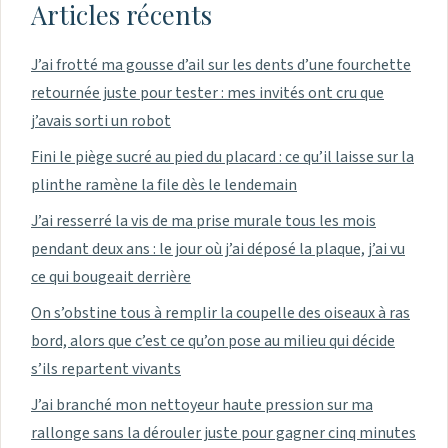
Articles récents
J’ai frotté ma gousse d’ail sur les dents d’une fourchette
retournée juste pour tester : mes invités ont cru que
j’avais sorti un robot
Fini le piège sucré au pied du placard : ce qu’il laisse sur la
plinthe ramène la file dès le lendemain
J’ai resserré la vis de ma prise murale tous les mois
pendant deux ans : le jour où j’ai déposé la plaque, j’ai vu
ce qui bougeait derrière
On s’obstine tous à remplir la coupelle des oiseaux à ras
bord, alors que c’est ce qu’on pose au milieu qui décide
s’ils repartent vivants
J’ai branché mon nettoyeur haute pression sur ma
rallonge sans la dérouler juste pour gagner cinq minutes