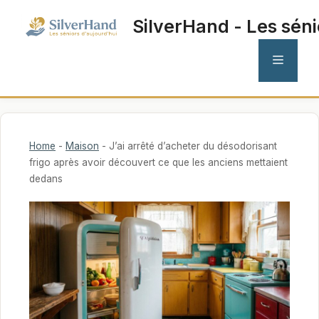
Aller
SilverHand - Les séni
au
contenu
MENU
Home
-
Maison
-
J’ai arrêté d’acheter du désodorisant
frigo après avoir découvert ce que les anciens mettaient
dedans