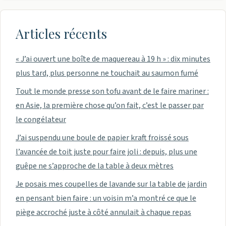
Articles récents
« J’ai ouvert une boîte de maquereau à 19 h » : dix minutes
plus tard, plus personne ne touchait au saumon fumé
Tout le monde presse son tofu avant de le faire mariner :
en Asie, la première chose qu’on fait, c’est le passer par
le congélateur
J’ai suspendu une boule de papier kraft froissé sous
l’avancée de toit juste pour faire joli : depuis, plus une
guêpe ne s’approche de la table à deux mètres
Je posais mes coupelles de lavande sur la table de jardin
en pensant bien faire : un voisin m’a montré ce que le
piège accroché juste à côté annulait à chaque repas