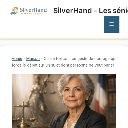
Aller
SilverHand - Les séni
au
contenu
MENU
Home
-
Maison
-
Gisèle Pelicot : ce geste de courage qui
force le débat sur un sujet dont personne ne veut parler