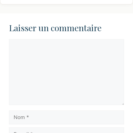
Laisser un commentaire
Commentaire
Nom
E-