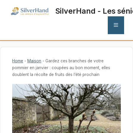
Aller
SilverHand - Les séni
au
contenu
MENU
Home
-
Maison
-
Gardez ces branches de votre
pommier en janvier : coupées au bon moment, elles
doublent la récolte de fruits dès l’été prochain