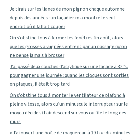
Je tirais sur les lianes de mon pignon chaque automne
depuis des années : un façadier m’a montré le seul
endroit où il fallait couper
On s’obstine tous à fermer les fenêtres fin août, alors
que les grosses araignées entrent par un passage qu’on
ne pense jamais à brosser
J’ai passé deux couches d’acrylique sur une façade à 32 °C
pour gagner une journée : quand les cloques sont sorties
en plaques, il était trop tard
On s’obstine tous à monter le ventilateur de plafond à
pleine vitesse, alors qu’un minuscule interrupteur sur le
moyeu décide si l’air descend sur vous ou file le long des
murs
« J’ai ouvert une boîte de maquereau à 19 h » : dix minutes