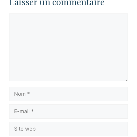
Laisser un commentaire
Commentaire
Nom
E-
mail
Site
web