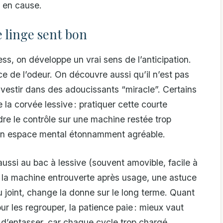
t en cause.
e linge sent bon
ess, on développe un vrai sens de l’anticipation.
urce de l’odeur. On découvre aussi qu’il n’est pas
nvestir dans des adoucissants “miracle”. Certains
e la corvée lessive : pratiquer cette courte
dre le contrôle sur une machine restée trop
e un espace mental étonnamment agréable.
 aussi au bac à lessive (souvent amovible, facile à
 de la machine entrouverte après usage, une astuce
du joint, change la donne sur le long terme. Quant
our les regrouper, la patience paie : mieux vaut
e d’entasser, car chaque cycle trop chargé