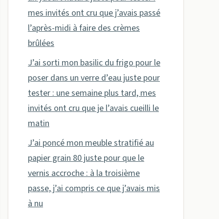
mes invités ont cru que j’avais passé
l’après-midi à faire des crèmes
brûlées
J’ai sorti mon basilic du frigo pour le
poser dans un verre d’eau juste pour
tester : une semaine plus tard, mes
invités ont cru que je l’avais cueilli le
matin
J’ai poncé mon meuble stratifié au
papier grain 80 juste pour que le
vernis accroche : à la troisième
passe, j’ai compris ce que j’avais mis
à nu