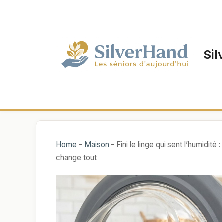
Aller
au
contenu
Sil
Home
-
Maison
-
Fini le linge qui sent l’humidit
change tout