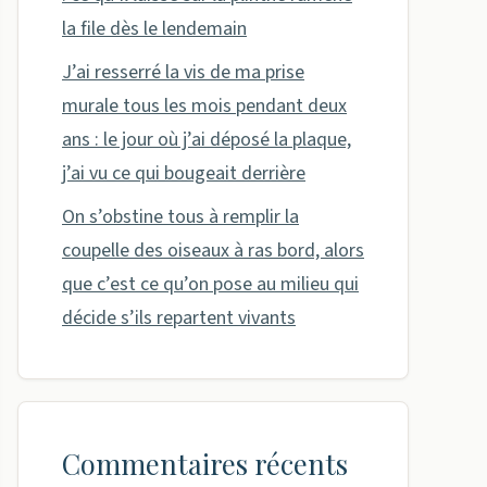
la file dès le lendemain
J’ai resserré la vis de ma prise
murale tous les mois pendant deux
ans : le jour où j’ai déposé la plaque,
j’ai vu ce qui bougeait derrière
On s’obstine tous à remplir la
coupelle des oiseaux à ras bord, alors
que c’est ce qu’on pose au milieu qui
décide s’ils repartent vivants
Commentaires récents