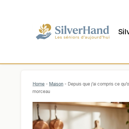
Aller
au
contenu
Sil
Home
-
Maison
-
Depuis que j’ai compris ce qu’on
morceau