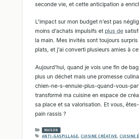
seconde vie, et cette anticipation a enric
L’impact sur mon budget n’est pas néglig
moins d’achats impulsifs et
plus de
satisf
la main. Mes invités sont toujours surpris
plats, et j’ai converti plusieurs amies à c
Aujourd’hui, quand je vois une fin de bag
plus un déchet mais une promesse culina
chien-ne-s-ennuie-plus-quand-vous-part
transformé ma cuisine en espace de créat
sa place et sa valorisation. Et vous, êt
pain rassis ?
CATÉGORIES
MAISON
ÉTIQUETTES
ANTI-GASPILLAGE
,
CUISINE CRÉATIVE
,
CUISINE