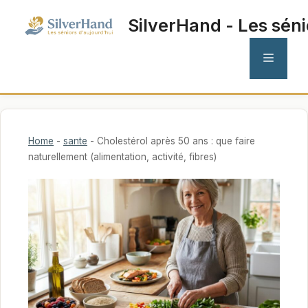
Aller
SilverHand - Les séni
au
contenu
MENU
Home
-
sante
-
Cholestérol après 50 ans : que faire
naturellement (alimentation, activité, fibres)