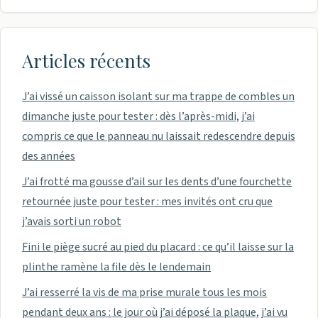
Articles récents
J’ai vissé un caisson isolant sur ma trappe de combles un
dimanche juste pour tester : dès l’après-midi, j’ai
compris ce que le panneau nu laissait redescendre depuis
des années
J’ai frotté ma gousse d’ail sur les dents d’une fourchette
retournée juste pour tester : mes invités ont cru que
j’avais sorti un robot
Fini le piège sucré au pied du placard : ce qu’il laisse sur la
plinthe ramène la file dès le lendemain
J’ai resserré la vis de ma prise murale tous les mois
pendant deux ans : le jour où j’ai déposé la plaque, j’ai vu