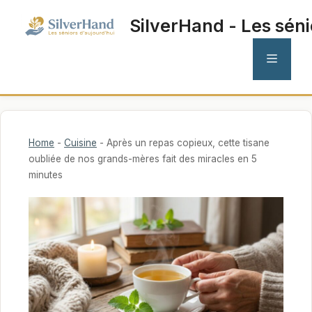
Aller
SilverHand - Les séni
au
contenu
MENU
Home
-
Cuisine
-
Après un repas copieux, cette tisane
oubliée de nos grands-mères fait des miracles en 5
minutes