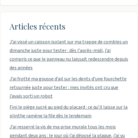
Articles récents
J’ai vissé un caisson isolant sur ma trappe de combles un
dimanche juste pour tester : dès l’après-midi, j’ai
compris ce que le panneau nu laissait redescendre depuis
des années
J’ai frotté ma gousse d’ail sur les dents d’une fourchette
retournée juste pour tester : mes invités ont cru que
j’avais sorti un robot
Fini le piège sucré au pied du placard : ce qu’il laisse sur la
plinthe ramène la file dès le lendemain
J’ai resserré la vis de ma prise murale tous les mois
pendant deux ans : le jour où j’ai déposé la plaque, j’ai vu