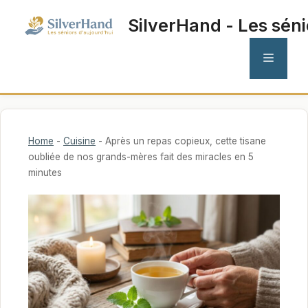
Aller
SilverHand - Les séni
au
contenu
MENU
Home
-
Cuisine
-
Après un repas copieux, cette tisane
oubliée de nos grands-mères fait des miracles en 5
minutes