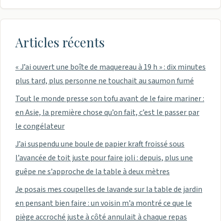
Articles récents
« J’ai ouvert une boîte de maquereau à 19 h » : dix minutes
plus tard, plus personne ne touchait au saumon fumé
Tout le monde presse son tofu avant de le faire mariner :
en Asie, la première chose qu’on fait, c’est le passer par
le congélateur
J’ai suspendu une boule de papier kraft froissé sous
l’avancée de toit juste pour faire joli : depuis, plus une
guêpe ne s’approche de la table à deux mètres
Je posais mes coupelles de lavande sur la table de jardin
en pensant bien faire : un voisin m’a montré ce que le
piège accroché juste à côté annulait à chaque repas