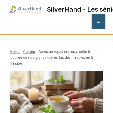
Aller
SilverHand - Les séni
au
contenu
MENU
Home
-
Cuisine
-
Après un repas copieux, cette tisane
oubliée de nos grands-mères fait des miracles en 5
minutes