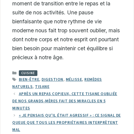
moment de transition entre le repas et la
suite de nos activités. Une pause
bienfaisante que notre rythme de vie
moderne nous fait trop souvent oublier, mais
dont notre corps et notre esprit ont pourtant
bien besoin pour maintenir cet équilibre si
précieux à notre âge.
CATÉGORIES
CUISINE
ÉTIQUETTES
BIEN-ÊTRE
,
DIGESTION
,
MÉLISSE
,
REMÈDES
NATURELS
,
TISANE
APRÈS UN REPAS COPIEUX, CETTE TISANE OUBLIÉE
DE NOS GRANDS-MÈRES FAIT DES MIRACLES EN 5
MINUTES
« JE PENSAIS QU’IL ÉTAIT AGRESSIF » : CE SIGNAL DE
QUEUE QUE TOUS LES PROPRIÉTAIRES INTERPRÈTENT
MAL