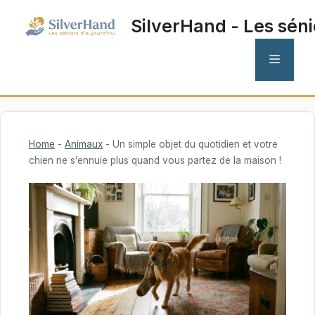
Aller
SilverHand - Les séni
au
contenu
MENU
Home
-
Animaux
-
Un simple objet du quotidien et votre
chien ne s’ennuie plus quand vous partez de la maison !