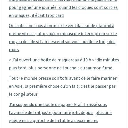
pour gagner une journée : quand les cloques sont sorties
en plaques, il était trop tard
On s’obstine tous à monter le ventilateur de plafond à
pleine vitesse, alors qu’un minuscule interrupteur sur le
moyeu décide si l’air descend sur vous ou file le long des
murs
« J’ai ouvert une boîte de maquereau à 19 h » : dix minutes
plus tard, plus personne ne touchait au saumon fumé
Tout le monde presse son tofu avant de le faire mariner :
en Asie, la première chose qu’on fait, c’est le passer par
le congélateur
J’ai suspendu une boule de papier kraft froissé sous
l’avancée de toit juste pour faire joli : depuis, plus une
guêpe ne s’approche de la table à deux mètres