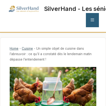
Aller
SilverHand - Les séni
au
contenu
MENU
Home
-
Cuisine
-
Un simple objet de cuisine dans
l’abreuvoir : ce qu’il a constaté dès le lendemain matin
dépasse l’entendement !