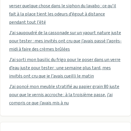
verser quelque chose dans le siphon du lavabo : ce qu’il
fait à la place tient les odeurs d’égout à distance
pendant tout l’été
J’ai saupoudré de la cassonade sur un yaourt nature juste
pour tester : mes invités ont cru que j’avais passé l’après-
midi à faire des crèmes brûlées
J’ai sorti mon basilic du frigo pour le poser dans un verre
d’eau juste pour tester : une semaine plus tard, mes
invités ont cru que je l’avais cueilli le matin
J’ai poncé mon meuble stratifié au papier grain 80 juste
pour que le vernis accroche : à la troisième passe, j’ai
compris ce que j’avais mis à nu