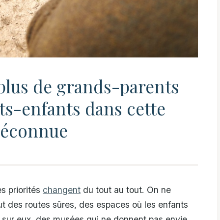
plus de grands-parents
ts-enfants dans cette
méconnue
s priorités
changent
du tout au tout. On ne
eut des routes sûres, des espaces où les enfants
vé sur eux, des musées qui ne donnent pas envie