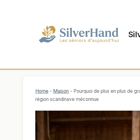
Aller
au
contenu
Sil
Home
-
Maison
-
Pourquoi de plus en plus de g
région scandinave méconnue