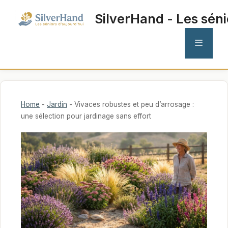
Aller
SilverHand - Les séni
au
contenu
MENU
Home
-
Jardin
-
Vivaces robustes et peu d’arrosage :
une sélection pour jardinage sans effort