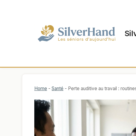
Aller
au
contenu
Sil
Home
-
Santé
-
Perte auditive au travail : rout