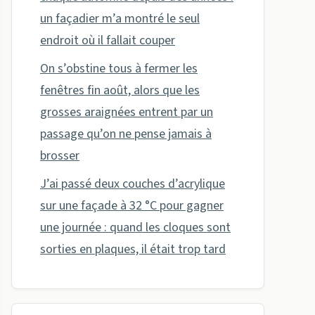
un façadier m’a montré le seul
endroit où il fallait couper
On s’obstine tous à fermer les
fenêtres fin août, alors que les
grosses araignées entrent par un
passage qu’on ne pense jamais à
brosser
J’ai passé deux couches d’acrylique
sur une façade à 32 °C pour gagner
une journée : quand les cloques sont
sorties en plaques, il était trop tard