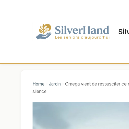
Aller
au
contenu
Sil
Home
-
Jardin
-
Omega vient de ressusciter ce c
silence