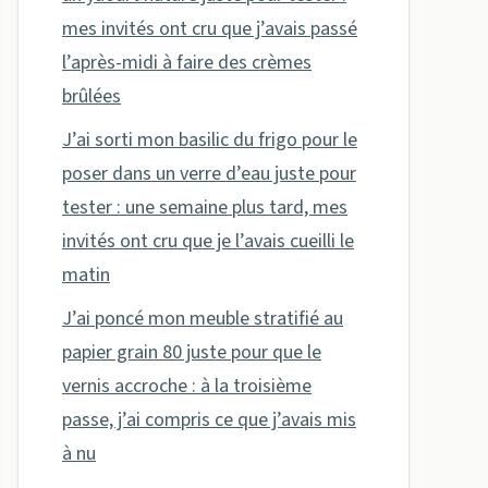
mes invités ont cru que j’avais passé
l’après-midi à faire des crèmes
brûlées
J’ai sorti mon basilic du frigo pour le
poser dans un verre d’eau juste pour
tester : une semaine plus tard, mes
invités ont cru que je l’avais cueilli le
matin
J’ai poncé mon meuble stratifié au
papier grain 80 juste pour que le
vernis accroche : à la troisième
passe, j’ai compris ce que j’avais mis
à nu