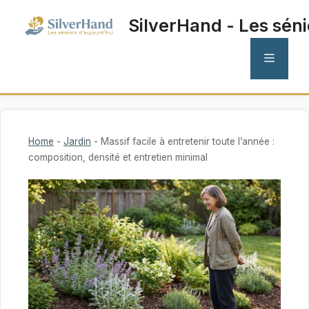
Aller
SilverHand - Les séni
au
contenu
MENU
Home
-
Jardin
-
Massif facile à entretenir toute l’année :
composition, densité et entretien minimal