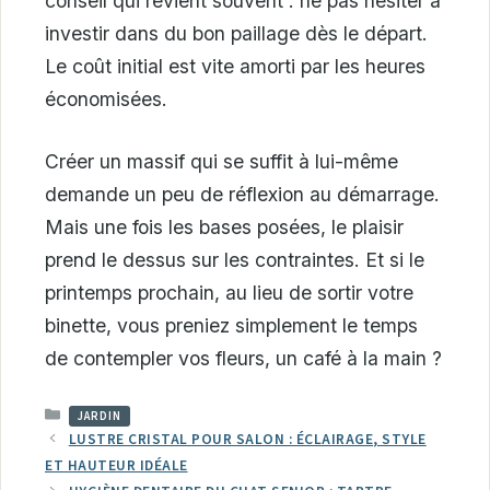
conseil qui revient souvent : ne pas hésiter à
investir dans du bon paillage dès le départ.
Le coût initial est vite amorti par les heures
économisées.
Créer un massif qui se suffit à lui-même
demande un peu de réflexion au démarrage.
Mais une fois les bases posées, le plaisir
prend le dessus sur les contraintes. Et si le
printemps prochain, au lieu de sortir votre
binette, vous preniez simplement le temps
de contempler vos fleurs, un café à la main ?
CATÉGORIES
JARDIN
LUSTRE CRISTAL POUR SALON : ÉCLAIRAGE, STYLE
ET HAUTEUR IDÉALE