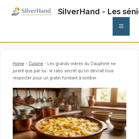
Aller
SilverHand - Les séni
au
contenu
MENU
Home
-
Cuisine
-
Les grands-mères du Dauphiné ne
jurent que par lui : le ratio secret qu’on devrait tous
respecter pour un gratin fondant à tomber