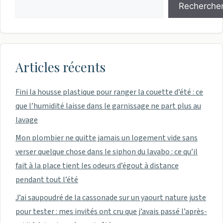
Recherche
Articles récents
Fini la housse plastique pour ranger la couette d’été : ce
que l’humidité laisse dans le garnissage ne part plus au
lavage
Mon plombier ne quitte jamais un logement vide sans
verser quelque chose dans le siphon du lavabo : ce qu’il
fait à la place tient les odeurs d’égout à distance
pendant tout l’été
J’ai saupoudré de la cassonade sur un yaourt nature juste
pour tester : mes invités ont cru que j’avais passé l’après-