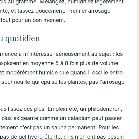
récis au gramme. Mélangez, humidifiez légèrement
plante, et tassez doucement. Premier arrosage
st tout pour un bon moment.
u quotidien
mmencé à m’intéresser sérieusement au sujet : les
 explorent en moyenne 5 à 8 fois plus de volume
é et modérément humide que quand il oscille entre
 sec/mouillé qui épuise les plantes, pas l’arrosage
us lissez ces pics. En plein été, un philodendron,
 plus exigeante comme un caladium peut passer
artement n’est pas un sauna permanent. Pour les
 pas de gel hydrorétenteur, ils n’en ont pas besoin