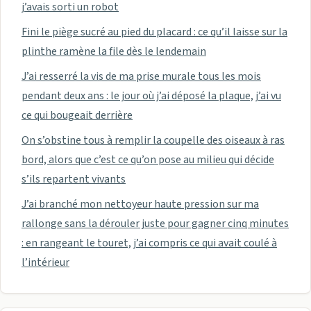
j’avais sorti un robot
Fini le piège sucré au pied du placard : ce qu’il laisse sur la
plinthe ramène la file dès le lendemain
J’ai resserré la vis de ma prise murale tous les mois
pendant deux ans : le jour où j’ai déposé la plaque, j’ai vu
ce qui bougeait derrière
On s’obstine tous à remplir la coupelle des oiseaux à ras
bord, alors que c’est ce qu’on pose au milieu qui décide
s’ils repartent vivants
J’ai branché mon nettoyeur haute pression sur ma
rallonge sans la dérouler juste pour gagner cinq minutes
: en rangeant le touret, j’ai compris ce qui avait coulé à
l’intérieur