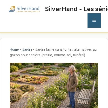
Aller
SilverHand - Les séni
au
contenu
MENU
Home
-
Jardin
-
Jardin facile sans tonte : alternatives au
gazon pour seniors (prairie, couvre-sol, minéral)