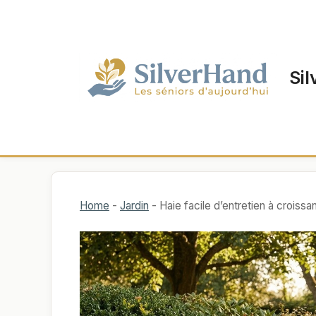
Aller
au
contenu
Sil
Home
-
Jardin
-
Haie facile d’entretien à croissanc