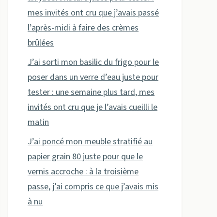
mes invités ont cru que j’avais passé
l’après-midi à faire des crèmes
brûlées
J’ai sorti mon basilic du frigo pour le
poser dans un verre d’eau juste pour
tester : une semaine plus tard, mes
invités ont cru que je l’avais cueilli le
matin
J’ai poncé mon meuble stratifié au
papier grain 80 juste pour que le
vernis accroche : à la troisième
passe, j’ai compris ce que j’avais mis
à nu