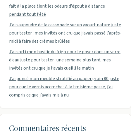
fait à la place tient les odeurs d’égout à distance
pendant tout l’été
J’ai saupoudré de la cassonade sur un yaourt nature juste
pour tester : mes invités ont cru que j’avais passé l’après-
midi à faire des crèmes brûlées
J’ai sorti mon basilic du frigo pour le poser dans un verre
d’eau juste pour tester : une semaine plus tard, mes
invités ont cru que je l’avais cueilli le matin
J’ai poncé mon meuble stratifié au papier grain 80 juste
pour que le vernis accroche : à la troisième passe, j’ai
compris ce que j’avais mis à nu
Commentaires récents