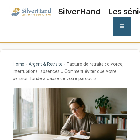
Aller
SilverHand - Les séni
au
contenu
MENU
Home
-
Argent & Retraite
-
Facture de retraite : divorce,
interruptions, absences… Comment éviter que votre
pension fonde à cause de votre parcours