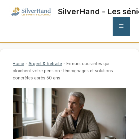
Aller
SilverHand - Les séni
au
contenu
MENU
Home
-
Argent & Retraite
-
Erreurs courantes qui
plombent votre pension : témoignages et solutions
concrètes après 50 ans