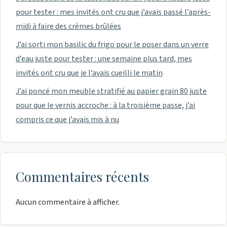
pour tester : mes invités ont cru que j’avais passé l’après-
midi à faire des crèmes brûlées
J’ai sorti mon basilic du frigo pour le poser dans un verre
d’eau juste pour tester : une semaine plus tard, mes
invités ont cru que je l’avais cueilli le matin
J’ai poncé mon meuble stratifié au papier grain 80 juste
pour que le vernis accroche : à la troisième passe, j’ai
compris ce que j’avais mis à nu
Commentaires récents
Aucun commentaire à afficher.