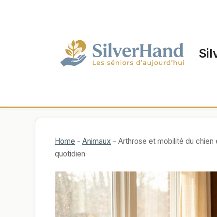
Aller
au
contenu
Sil
Home
-
Animaux
-
Arthrose et mobilité du chien 
quotidien